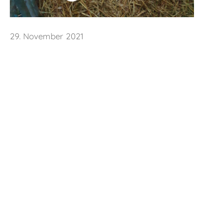
29. November 2021
Startseite
-
Aktuelles
-
Advent am Stall – Absag
Das Team von Jütte´s Weidberghof freut sich auf Ihren
Claudia und Martin Jütte • Weidberg 1 • 34233 Fuld
Hofladen
Regiomat
Milch Zapfstelle
Eisautomat
Caf
Impressionen