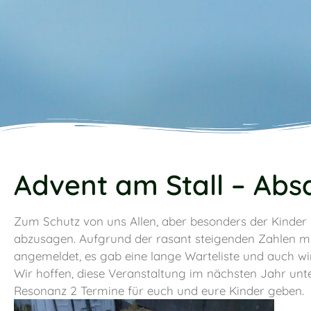
Advent am Stall – Abs
Zum Schutz von uns Allen, aber besonders der Kinder
abzusagen. Aufgrund der rasant steigenden Zahlen müss
angemeldet, es gab eine lange Warteliste und auch wi
Wir hoffen, diese Veranstaltung im nächsten Jahr un
Resonanz 2 Termine für euch und eure Kinder geben.