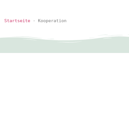
Startseite
-
Kooperation
Das Team von Jütte´s Weidberghof freut sich auf Ihren
Claudia und Martin Jütte • Weidberg 1 • 34233 Fuld
Hofladen
Regiomat
Milch Zapfstelle
Eisautomat
Caf
Impressionen
Datenschutzerklärung
Impressum