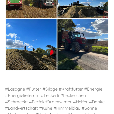
#Lasagne #Futter #Silage #Kraftfutter #Energie
#Energielieferant #Leckerli #Leckerchen
#Schmeckt #Perfektfürdenwinter #Helfer #Danke
#Landwirtschaft #Kühe #Himmelblau #Sonne